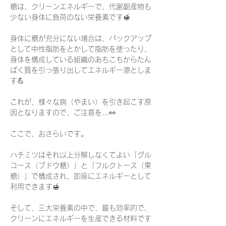
糖は、クリーンエネルギーで、代謝副産物も
少ない身体に負荷のない栄養素です🍯
身体に糖が充分にない場合は、バックアップ
として中性脂肪をとかして脂肪を使ったり、
身体を構成している組織のあちこちからたん
ぱく質を引っ張り出してエネルギー源としま
す💪
これが、様々な病（やまい）を引き起こす原
因となりますので、ご注意を…👀
ここで、おさらいです。
ハチミツはそれ以上分解しなくてよい「グル
コース（ブドウ糖）」と「フルクトース（果
糖）」で構成され、即座にエネルギーとして
利用できます🍯
そして、三大栄養素の中で、最も効率的で、
クリーンにエネルギーを生産できる材料です