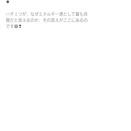
🍀
ハチミツが、なぜエネルギー源として最も良
質だと言えるのか、その答えがここにあるの
です😄❣
#ハニー#蜂蜜療法#代替医療師vanilla 
#holistetique #肌づくり#はちみつ#糖質制
限はしない#三大栄養素#栄養#honey
#自然療法で治したい#遺伝子組み換え#糖
代謝#エネルギー#量子#電子フロー#崎谷博
征#TUEET#電気エネルギー#自然治癒#アト
ピー#リーキーガット#アンチエイジング#
美容#ダイエット
Previous
Next
​AROMAFORIA