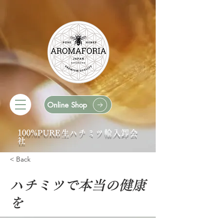
Online Shop
100%PURE生ハチミツ輸入卸会
社
< Back
ハチミツで本当の健康
を