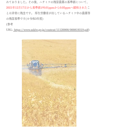
れておりました。その後、ハチミツの残留農薬の基準値について、
2021年12月17日から基準値が0.01ppmから0.05ppmへ緩和された
こ
とは非常に残念です。 厚生労働省が出しているハチミツ中の農薬等
の残留基準です(※令和3年度)
(参考
URL:
https://www.mhlw.go.jp/content/11120000/000819319.pdf
)