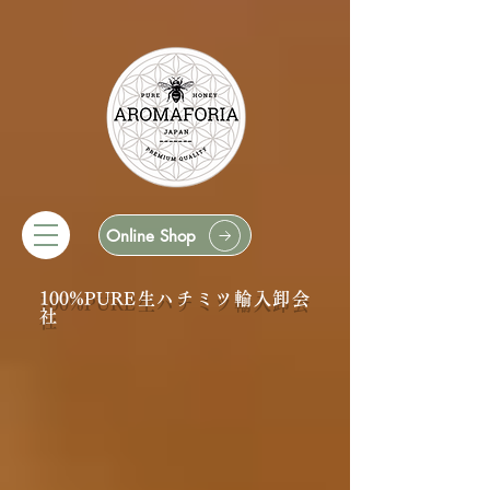
Online Shop
100%PURE生ハチミツ輸入卸会
社
自然の恵みを
すべての人へ
安心・安全な蜂蜜を世界中の人々に