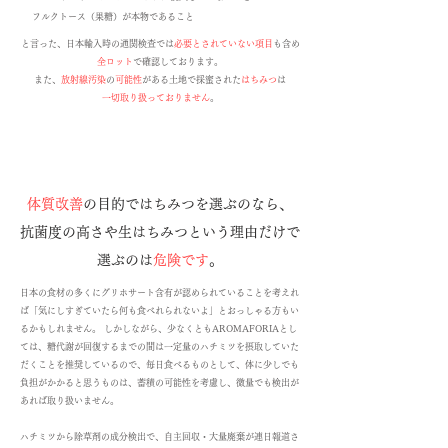
フルクトース（果糖）が本物であること
​と言った、日本輸入時の通関検査では
必要とされていない項目
も含め
全ロット
で確認しております。
また、
放射線汚染
の
可能性
がある土地で採蜜された
はちみつ
は
​一切取り扱っておりません
。
​
体質改善
の目的ではちみつを選ぶのなら、
抗菌度の高さや生はちみつという理由だけで
選ぶのは
危険です
。
日本の食材の多くにグリホサート含有が認められていることを考えれ
ば「気にしすぎていたら何も食べれられないよ」とおっしゃる方もい
るかもしれません。 しかしながら、少なくともAROMAFORIAとし
ては、糖代謝が回復するまでの間は一定量のハチミツを摂取していた
だくことを推奨しているので、毎日食べるものとして、体に少しでも
負担がかかると思うものは、蓄積の可能性を考慮し、微量でも検出が
あれば取り扱いません。
ハチミツから除草剤の成分検出で、自主回収・大量廃棄が連日報道さ