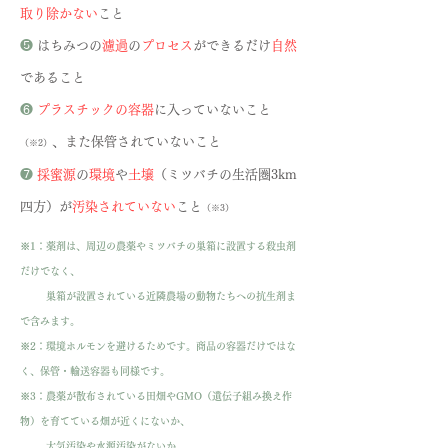
取り除かない
こと
❺
はちみつの
濾過
の
プロセス
ができるだけ
自然
であること
❻
プラスチックの容器
に入っていないこと
、また保管されていないこと
（※2）
❼
採蜜源
の
環境
や
土壌
（ミツバチの生活圏3km
四方）が
汚染されていない
こと
（※3）
※1：薬剤は、周辺の農薬やミツバチの巣箱に設置する殺虫剤
だけでなく、
巣箱が設置されている近隣農場の動物たちへの抗生剤ま
で含みます。
※2：環境ホルモンを避けるためです。商品の容器だけではな
く、保管・輸送容器も同様です。
※3：農薬が散布されている田畑やGMO（遺伝子組み換え作
物）を育てている畑が近くにないか、
大気汚染や水源汚染がないか