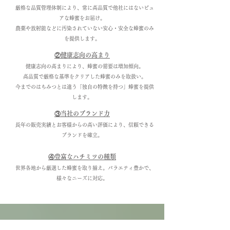
厳格な品質管理体制により、常に高品質で他社にはないピュ
アな蜂蜜をお届け。
農薬や放射能などに汚染されていない安心・安全な蜂蜜のみ
を提供します。
②健康志向の高まり
健康志向の高まりにより、蜂蜜の需要は増加傾向。
高品質で厳格な基準をクリアした蜂蜜のみを取扱い。
今までのはちみつとは違う「独自の特徴を持つ」蜂蜜を提供
します。
③当社のブランド力
長年の販売実績とお客様からの高い評価により、信頼できる
ブランドを確立。
④豊富なハチミツの種類
世界各地から厳選した蜂蜜を取り揃え。バラエティ豊かで、
様々なニーズに対応。