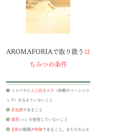
​AROMAFORIAで取り扱う
は
ちみつの条件
❶
ミツバチに
人工的
な
エサ
（砂糖やコーンシロ
ップ）を与えていないこと
❷
非加熱
であること
❸
薬剤
を使用していないこと
（※1）
​❹
花粉
の種類が
明確
であること。またそれらを