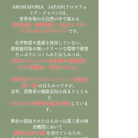
AROMAFORIA JAPAN(アロマフォ
リア・ジャパン)は、
世界各地の大自然の中で採れる
最高品質・厳格基準・完全オーガニ
ックはちみつのブランド
です。
化学物質や農薬を使用していない、
放射能汚染の無いクリーンな環境で愛情
たっぷりにつくられたはちみつは、
100%ナチュラルで添加物や防腐剤な
どの不純物は一切含みません。
世界3大アダルトレーション（食品偽
装）3位
のはちみつですが、
近年、消費者の健康志向の高まりととも
に
はちみつの需要が急速に増加
していま
す。
弊社の採取されたはちみつは第三者の検
査機関において
、
厳格な成分分析
を受けているため、