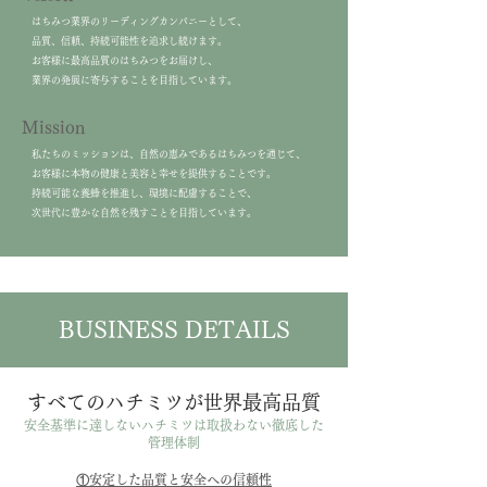
はちみつ業界のリーディングカンパニーとして、
品質、信頼、持続可能性を追求し続けます。
お客様に最高品質のはちみつをお届けし、
業界の発展に寄与することを目指しています。
​Mission
​
私たちのミッションは、自然の恵みであるはちみつを通じて、
お客様に本物の健康と美容と幸せを提供することです。
持続可能な養蜂を推進し、環境に配慮することで、
次世代に豊かな自然を残すことを目指しています。
BUSINESS DETAILS
すべてのハチミツが世界最高品質
安全基準に達しないハチミツは取扱わない徹底した
管理体制
①安定した品質と安全への信頼性